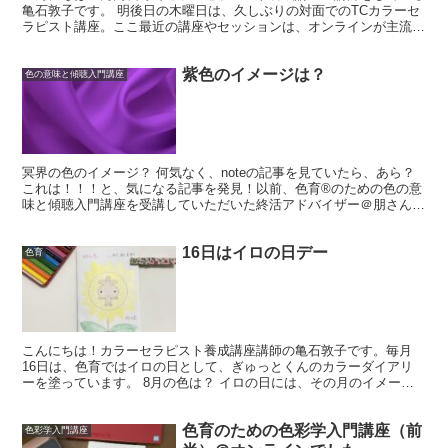
亀石敦子です。 明後日の木曜日は、久しぶりの対面でのTCカラーセ
ラピスト講座。ここ最近の講座やセッションは、オンラインが主流だ
ったので、対面での講座はとっても久しぶり。実は、ちょ...
紫色のイメージは？
色の意味と傾聴入門講座
冥界の色のイメージ？ 何気なく、noteの記事を見ていたら、あら？
これは！！！と、気になる記事を発見！以前、色育®のための色の意
味と傾聴入門講座を受講していただいた終活アドバイザー＠朋さんの
記事。冥界の色のイメージは？え？考えたことなかった...
16日はイロの日デー
色育
こんにちは！カラーセラピスト養成講座講師の亀石敦子です。毎月
16日は、色育ではイロの日として、ぎゅっとくんのカラーダイアリ
ーを塗っています。 8月の色は？ イロの日には、その月のイメージ
の色を考えて塗っています。8月の色は？ん～、暑い暑い毎...
色育のための色彩学入門講座（前
色彩学入門講座