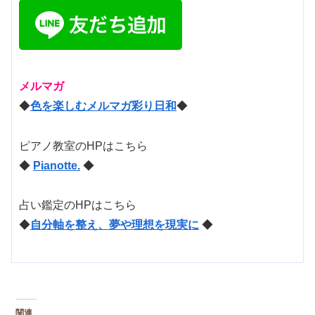
メルマガ
◆
色を楽しむ
メルマガ彩り日和
◆
ピアノ教室のHPはこちら
◆
Pianotte.
◆
占い鑑定のHPはこちら
◆
自分軸を整え、夢や理想を現実に
◆
関連