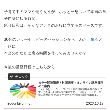
子育て中のママや働く女性が、ホッと一息ついて本当の自
分自身に戻る時間。
彩り日和は、そんなアナタのお役に立てるスペースです。
30分のカラーセラピーのセッションから、わたし
亀石
と
一緒に
本当のあなたに戻る時間を作ってみませんか？
今後の講座日程はこちらから
カラー関連講座＊対面講座・オンライン講座日程
のご案内
こんにちは！カラーセラピスト養成講座講師の亀石敦子で
す。色を楽しむ講座のご案内です。 TCカラーセラピー関
連の講座日程 TCカラーセラピー関連の講座の詳細はこち
ら ⇒ ★ TCカラーセラピスト講座 ※オンライン講座は、
10時～12時3半（２...
irodoribiyori.net
2023.10.17