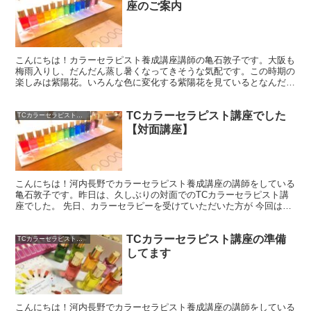
座のご案内
こんにちは！カラーセラピスト養成講座講師の亀石敦子です。大阪も
梅雨入りし、だんだん蒸し暑くなってきそうな気配です。この時期の
楽しみは紫陽花。いろんな色に変化する紫陽花を見ているとなんだか
ホッコリします。 心の中のモヤモヤをスッキリさせよう！...
TCカラーセラピスト講座でした
TCカラーセラピスト講座
【対面講座】
こんにちは！河内長野でカラーセラピスト養成講座の講師をしている
亀石敦子です。昨日は、久しぶりの対面でのTCカラーセラピスト講
座でした。 先日、カラーセラピーを受けていただいた方が 今回は、
先日、カラーセラピーを受けていただいた方からのリクエ...
TCカラーセラピスト講座の準備
TCカラーセラピスト講座
してます
こんにちは！河内長野でカラーセラピスト養成講座の講師をしている