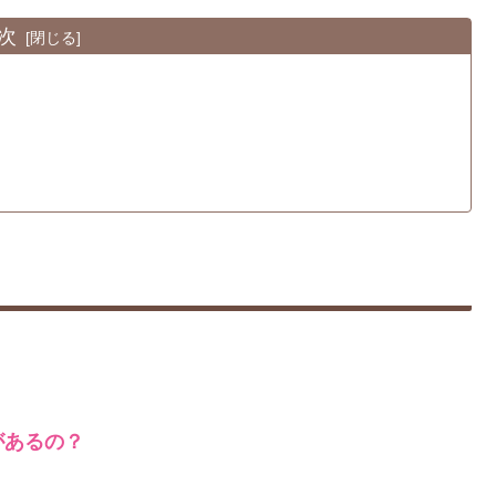
次
があるの？