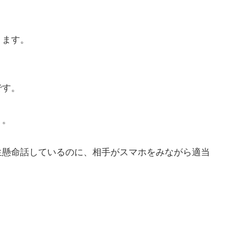
ります。
です。
う。
生懸命話しているのに、相手がスマホをみながら適当
？