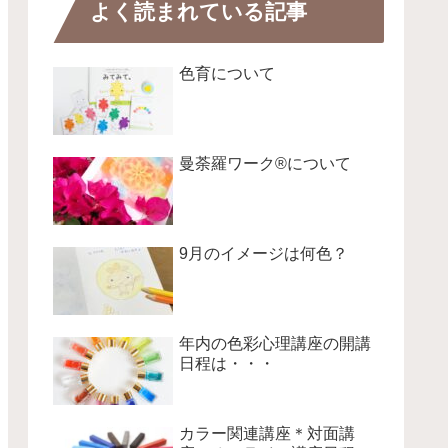
よく読まれている記事
色育について
曼荼羅ワーク®について
9月のイメージは何色？
年内の色彩心理講座の開講
日程は・・・
カラー関連講座＊対面講