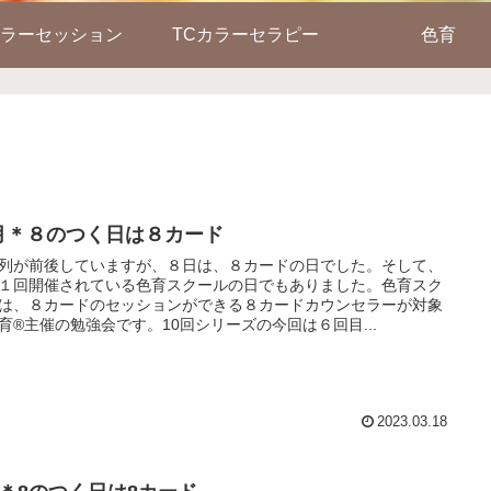
ラーセッション
TCカラーセラピー
色育
月＊８のつく日は８カード
列が前後していますが、８日は、８カードの日でした。そして、
１回開催されている色育スクールの日でもありました。色育スク
は、８カードのセッションができる８カードカウンセラーが対象
育®主催の勉強会です。10回シリーズの今回は６回目...
2023.03.18