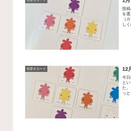
1
色育８カード
投稿
を選
（カ
しく
1
色育８カード
今日
とい
た。
っと