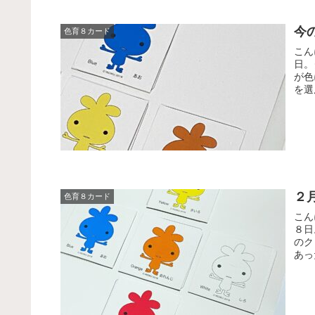
今
色育８カード
こん
日。
が色
を選
２
色育８カード
こん
８日
のク
あっ