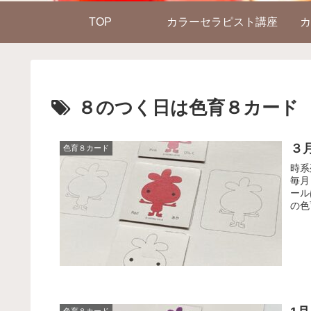
TOP
カラーセラピスト講座
カ
８のつく日は色育８カード
３
色育８カード
時系
毎月
ール
の色