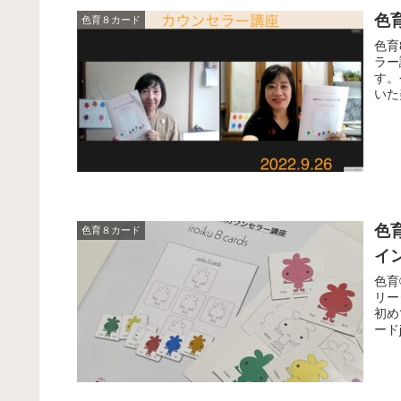
色
色育８カード
色育
ラー
す。
いた
色
色育８カード
イ
色育
リー
初め
ード