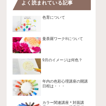
よく読まれている記事
色育について
曼荼羅ワーク®について
9月のイメージは何色？
年内の色彩心理講座の開講
日程は・・・
カラー関連講座＊対面講