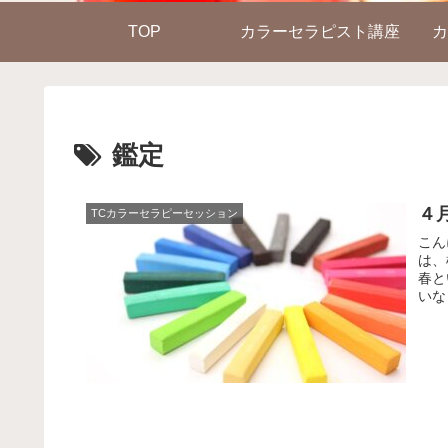
TOP
カラーセラピスト講座
カ
鑑定
４
TCカラーセラピーセッション
こん
は、
春と
いな