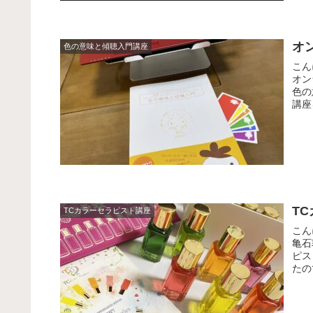
オ
色の意味と傾聴入門講座
こん
オン
色の
講座
T
TCカラーセラピスト講座
こん
亀石
ピス
たの