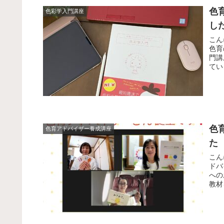
色
色彩学入門講座
し
こん
色育
門講
てい
色
色育アドバイザー養成講座
た
こん
ドバ
への
教材