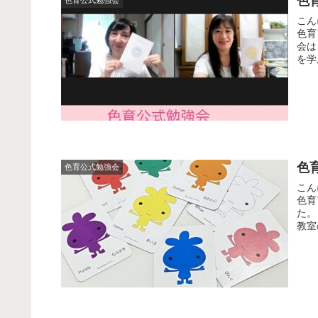
色
色育公式勉強会
こん
色育
会は
を学
色
色育公式勉強会
こん
色育
た。
教室