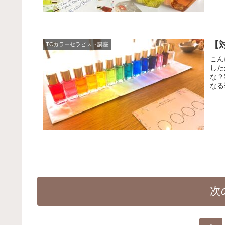
【
TCカラーセラピスト講座
こん
した
な？
なる
次