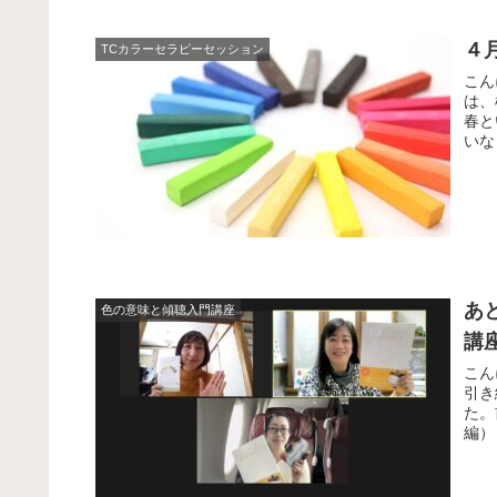
４
TCカラーセラピーセッション
こん
は、
春と
いな
あ
色の意味と傾聴入門講座
講
こん
引き
た。
編）