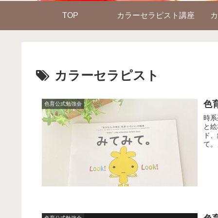
TOP
カラーセラピスト講座
カ
カラーセラピスト
色
色育公式勉強会
時系
と絵
ド、
て。