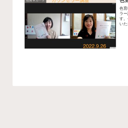
色
色育８カード
色育
ラー
す。
いた