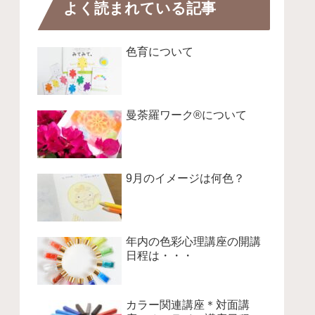
よく読まれている記事
色育について
曼荼羅ワーク®について
9月のイメージは何色？
年内の色彩心理講座の開講
日程は・・・
カラー関連講座＊対面講