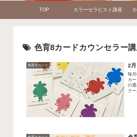
TOP
カラーセラピスト講座
カ
色育8カードカウンセラー講
2
色育８カード
毎月
カー
の選
クー