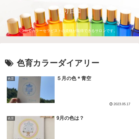
彩り日和
1日でカラーセラピストの資格が取得できるサロンです。
色育カラーダイアリー
５月の色＊青空
色育
2023.05.17
9月の色は？
色育