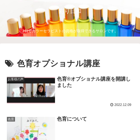
彩り日和
1日でカラーセラピストの資格が取得できるサロンです。
色育オプショナル講座
色育®オプショナル講座を開講し
お客様の声
ました
2022.12.09
色育について
色育